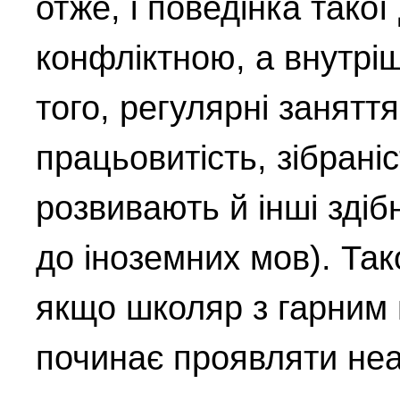
отже, і поведінка тако
конфліктною, а внутріш
того, регулярні занят
працьовитість, зібрані
розвивають й інші здібн
до іноземних мов). Та
якщо школяр з гарним
починає проявляти неаб