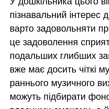
У дошкільника цього ві
пізнавальний інтерес д
варто задовольняти при
це задоволення сприя
подальших глибших зап
вже має досить чіткі м
раннього музичного ви
можуть підбирати фоно