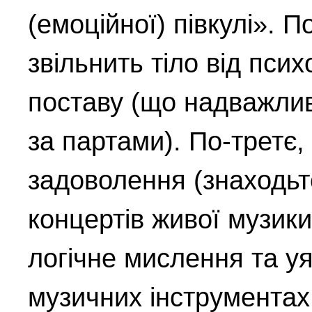
(емоційної) півкулі». П
звільнить тіло від псих
поставу (що надважлив
за партами). По-третє
задоволення (знаходьт
концертів живої музики
логічне мислення та уя
музичних інструментах