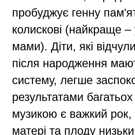
пробуджує генну пам'ят
колискові (найкраще – 
мами). Діти, які відчу
після народження мают
систему, легше заспок
результатами багатьох
музикою є важкий рок, 
матері та плоду низьки