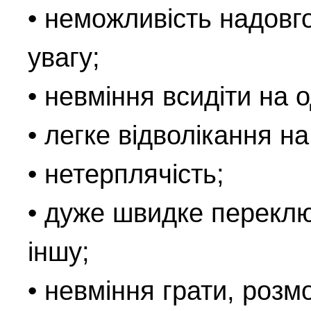
• неможливість надовг
увагу;
• невміння всидіти на о
• легке відволікання н
• нетерплячість;
• дуже швидке переклю
іншу;
• невміння грати, розм