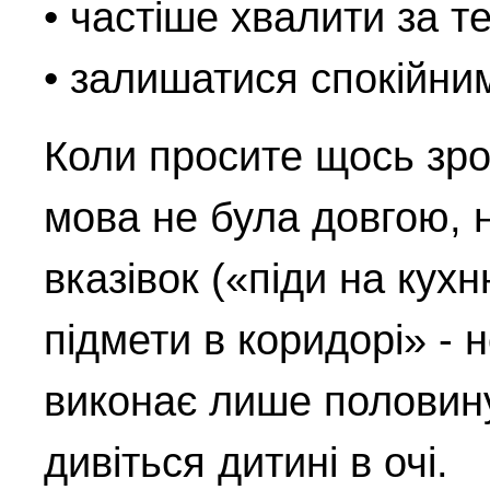
• частіше хвалити за т
• залишатися спокійни
Коли просите щось зро
мова не була довгою, н
вказівок («піди на кухн
підмети в коридорі» - 
виконає лише половин
дивіться дитині в очі.