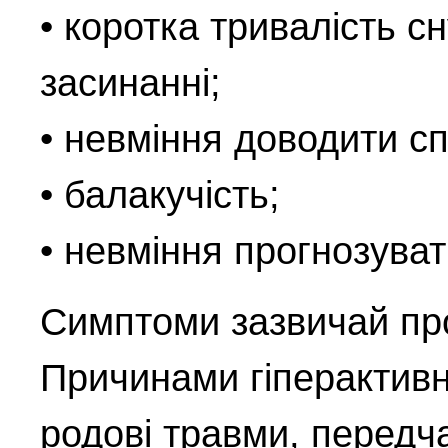
• коротка тривалість с
засинанні;
• невміння доводити сп
• балакучість;
• невміння прогнозувати
Симптоми зазвичай проя
Причинами гіперактивно
родові травми, передча