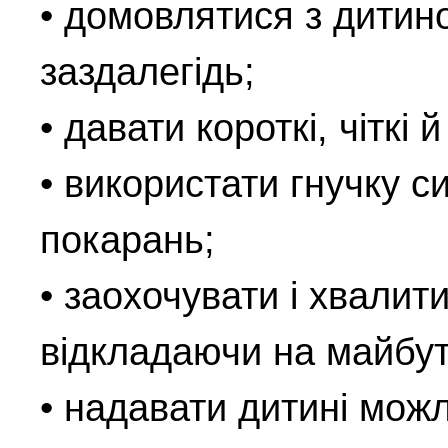
• домовлятися з дитиною
заздалегідь;
• давати короткі, чіткі й
• використати гнучку с
покарань;
• заохочувати і хвалит
відкладаючи на майбу
• надавати дитині можл